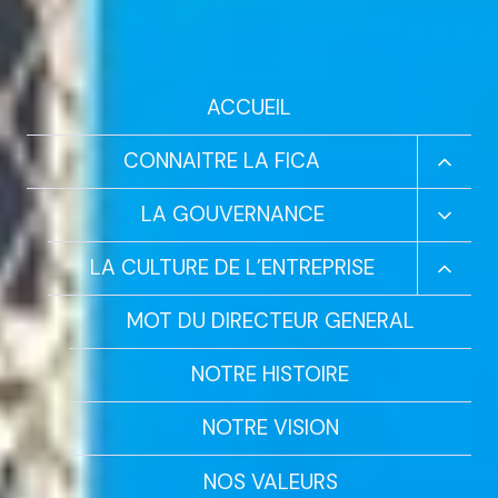
ACCUEIL
Ouvrir
CONNAITRE LA FICA
Le
Menu
Ouvrir
LA GOUVERNANCE
Enfant
Le
Menu
Ouvrir
LA CULTURE DE L’ENTREPRISE
Enfant
Le
Menu
MOT DU DIRECTEUR GENERAL
Enfant
NOTRE HISTOIRE
NOTRE VISION
NOS VALEURS