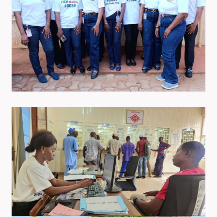
O
N
N
S
I
S
N
O
T
C
E
I
R
A
N
L
E
E
T
S
F
C
I
N
C
S
A
S
M
O
B
I
L
E