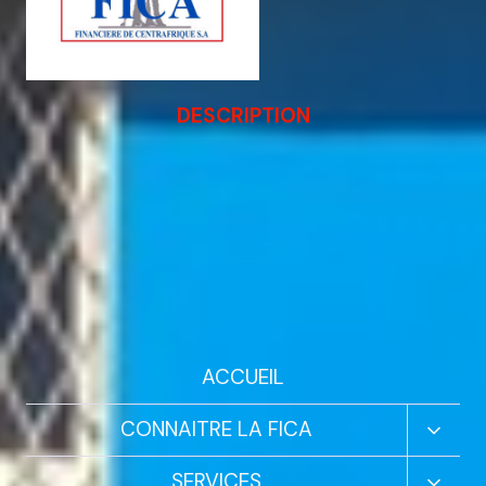
DESCRIPTION
ACCUEIL
Ouvrir
CONNAITRE LA FICA
Le
Menu
Ouvrir
SERVICES