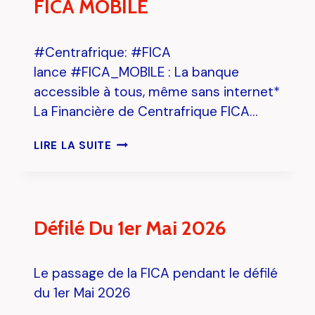
FICA MOBILE
#Centrafrique: #FICA
lance #FICA_MOBILE : La banque
accessible à tous, même sans internet*
La Financière de Centrafrique FICA…
L
LIRE LA SUITE
A
N
C
E
M
Défilé Du 1er Mai 2026
E
N
T
Le passage de la FICA pendant le défilé
D
du 1er Mai 2026
E
L