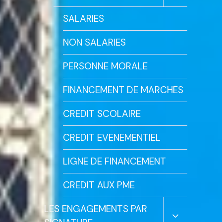
Enfant
Le
Menu
SALARIES
Enfant
NON SALARIES
PERSONNE MORALE
FINANCEMENT DE MARCHES
CREDIT SCOLAIRE
CREDIT EVENEMENTIEL
LIGNE DE FINANCEMENT
CREDIT AUX PME
Ouvrir/ferm
LES ENGAGEMENTS PAR
Le