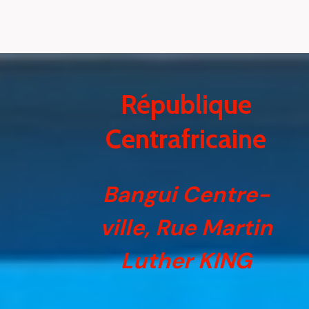
République
Centrafricaine
er
er
Bangui Centre-
er
ville, Rue Martin
er
Luther KING
er
er