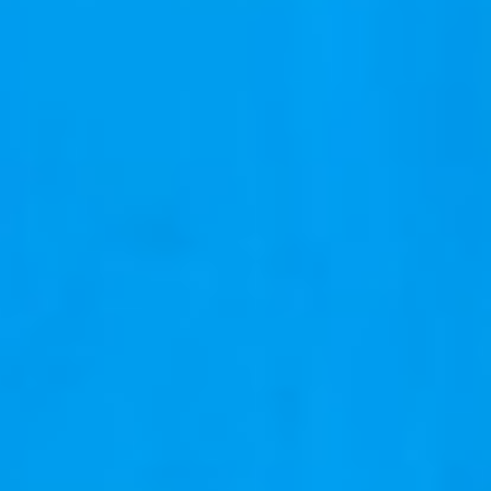
er
er
er
er
er
er