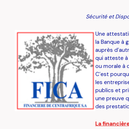
Sécurité et Disp
Une attestat
la Banque à ga
auprès d’aut
qui atteste à
ou morale à d
C’est pourqu
les entrepris
publics et pr
une preuve q
des prestati
La financièr