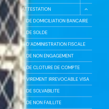
Le
Menu
Ouvrir/ferm
ATTESTATION
Enfant
Le
Menu
DE DOMICILIATION BANCAIRE
Enfant
DE SOLDE
D’ADMINISTRATION FISCALE
DE NON ENGAGEMENT
DE CLOTURE DE COMPTE
VIREMENT IRREVOCABLE VISA
DE SOLVABILITE
DE NON FAILLITE