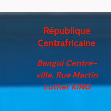
République
Centrafricaine
er
er
Bangui Centre-
er
ville, Rue Martin
er
Luther KING
er
er