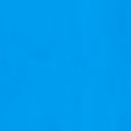
er
er
er
er