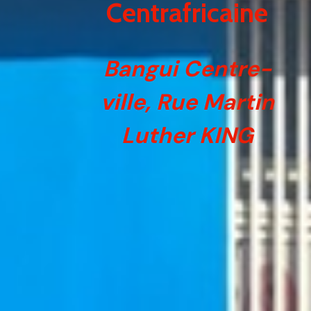
Centrafricaine
er
er
Bangui Centre-
er
ville, Rue Martin
er
Luther KING
er
er
er
er